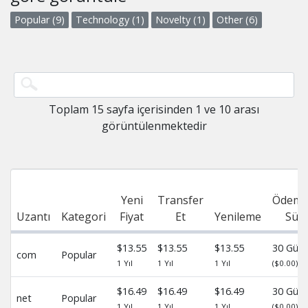
Popular (9)
Technology (1)
Novelty (1)
Other (6)
Toplam 15 sayfa içerisinden 1 ve 10 arası
görüntülenmektedir
Yeni
Transfer
Ödeme
Uzantı
Kategori
Fiyat
Et
Yenileme
Sür
$13.55
$13.55
$13.55
30 Gün
com
Popular
1 Yıl
1 Yıl
1 Yıl
($0.00)
$16.49
$16.49
$16.49
30 Gün
net
Popular
1 Yıl
1 Yıl
1 Yıl
($0.00)