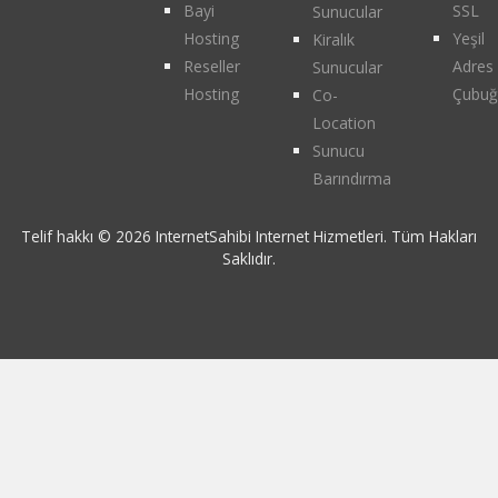
Bayi
SSL
Sunucular
Hosting
Yeşil
Kiralık
Reseller
Adres
Sunucular
Hosting
Çubuğ
Co-
Location
Sunucu
Barındırma
Telif hakkı © 2026 InternetSahibi Internet Hizmetleri. Tüm Hakları
Saklıdır.