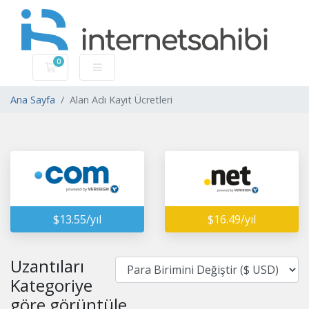
0
Sepet
Ana Sayfa
Alan Adı Kayıt Ücretleri
$13.55/yıl
$16.49/yıl
Uzantıları
Kategoriye
göre görüntüle