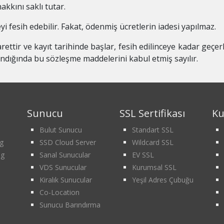
akkını saklı tutar.
 fesih edebilir. Fakat, ödenmiş ücretlerin iadesi yapılmaz.
tir ve kayıt tarihinde başlar, fesih edilinceye kadar geçerl
andığında bu sözleşme maddelerini kabul etmiş sayılır.
Sunucu
SSL Sertifikası
Ku
Bulut Sunucu
Standart SSL
g
SSD Cloud Server
Wildcard SSL
ng
Sanal Sunucular
EV SSL
VDS Sunucular
Kurumsal SSL
Kiralık Sunucular
Yeşil Adres Çubuğu
Co-Location
Sunucu Barındırma