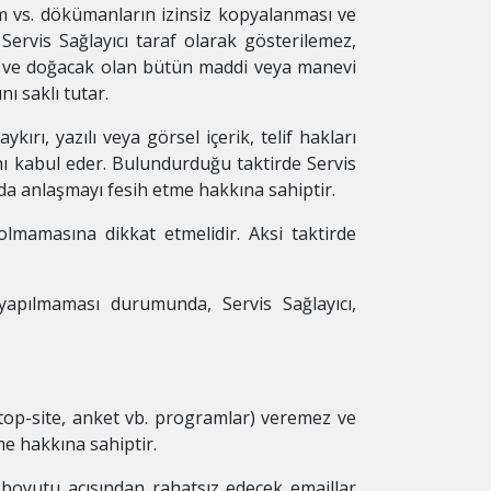
im vs. dökümanların izinsiz kopyalanması ve
ervis Sağlayıcı taraf olarak gösterilemez,
r ve doğacak olan bütün maddi veya manevi
ı saklı tutar.
ırı, yazılı veya görsel içerik, telif hakları
nı kabul eder. Bulundurduğu taktirde Servis
nda anlaşmayı fesih etme hakkına sahiptir.
olmamasına dikkat etmelidir. Aksi taktirde
yapılmaması durumunda, Servis Sağlayıcı,
, top-site, anket vb. programlar) veremez ve
me hakkına sahiptir.
a boyutu açısından rahatsız edecek emaillar