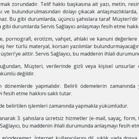
uymak zorundadır. Telif hakkı başkasına ait yazı, metin, res
ı ve bulundurulmasından dolayı çıkacak anlaşmazlıklarda, S
az. Bu gibi durumlarda, üçüncü şahıslara taraf Müşteri'di
 gibi durumlarda Servis Sağlayıcı anlaşmayı fesih etme hakkın
e, pornografi, erotizm, vahşet, ahlaki ve kanuni değerlere ayk
emiş her türlü materyal, korsan yazılımlar bulundurmayacağı
şteri'ye aittir. Servis Sağlayıcı, bu maddenin ihlali durumu
ğundan, Müşteri, verilerinde gizli veya kişisel unsurlar 
ükümlü değildir.
n dönemlerde yapmalıdır. Belirli ödemelerin zamanında 
fesih etme hakkını saklı tutar.
ede belirtilen işlemleri zamanında yapmakla yükümlüdür.
lanarak 3. şahıslara ücretsiz hizmetler (e-mail, sayaç, form
s Sağlayıcı, bu maddenin ihlali durumunda anlaşmayı fesih et
gönderemez. İnternet kullanıcılarını dil, sıklık yada dosy