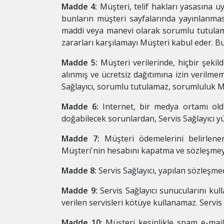
Madde 4:
Müşteri, telif hakları yasasına 
bunların müşteri sayfalarında yayınlanmas
maddi veya manevi olarak sorumlu tutulam
zararları karşılamayı Müşteri kabul eder. Bu
Madde 5:
Müşteri verilerinde, hiçbir şekild
alınmış ve ücretsiz dağıtımına izin verilm
Sağlayıcı, sorumlu tutulamaz, sorumluluk Mü
Madde 6:
Internet, bir medya ortamı oldu
doğabilecek sorunlardan, Servis Sağlayıcı y
Madde 7:
Müşteri ödemelerini belirlene
Müşteri'nin hesabını kapatma ve sözleşmeyi 
Madde 8:
Servis Sağlayıcı, yapılan sözleşm
Madde 9:
Servis Sağlayıcı sunucularını kul
verilen servisleri kötüye kullanamaz. Servi
Madde 10:
Müşteri kesinlikle spam e-mail 