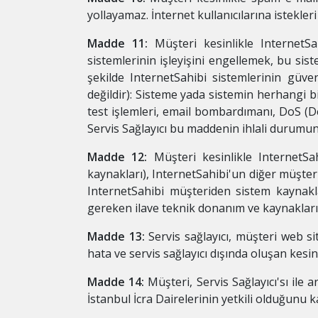
yollayamaz. İnternet kullanıcılarına istekleri
Madde 11:
Müşteri kesinlikle InternetS
sistemlerinin işleyişini engellemek, bu sis
şekilde InternetSahibi sistemlerinin güve
değildir): Sisteme yada sistemin herhangi bi
test işlemleri, email bombardımanı, DoS (De
Servis Sağlayıcı bu maddenin ihlali durumu
Madde 12:
Müşteri kesinlikle InternetSa
kaynakları), InternetSahibi'un diğer müşte
InternetSahibi müşteriden sistem kaynaklar
gereken ilave teknik donanım ve kaynakların 
Madde 13:
Servis sağlayıcı, müşteri web s
hata ve servis sağlayıcı dışında oluşan kesi
Madde 14:
Müşteri, Servis Sağlayıcı'sı il
İstanbul İcra Dairelerinin yetkili olduğunu k