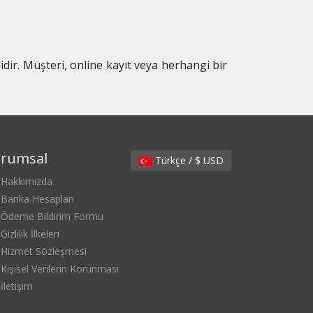
idir. Müşteri, online kayıt veya herhangi bir
rumsal
Türkçe / $ USD
Hakkımızda
Banka Hesapları
Ödeme Bildirim Formu
Gizlilik İlkeleri
Hizmet Sözleşmesi
Kişisel Verilerin Korunması
İletişim