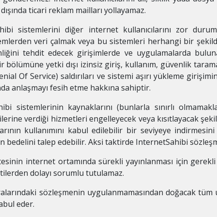
 dışında ticari reklam mailları yollayamaz.
ahibi sistemlerini diğer internet kullanıcılarını zor dur
temlerden veri çalmak veya bu sistemleri herhangi bir şekil
nliğini tehdit edecek girişimlerde ve uygulamalarda bulun
r bölümüne yetki dışı izinsiz giriş, kullanım, güvenlik tarama
nial Of Service) saldırıları ve sistemi aşırı yükleme girişim
nda anlaşmayı fesih etme hakkına sahiptir.
hibi sistemlerinin kaynaklarını (bunlarla sınırlı olmama
rilerine verdiği hizmetleri engelleyecek veya kısıtlayacak ş
ının kullanımını kabul edilebilir bir seviyeye indirmesini
bedelini talep edebilir. Aksi taktirde InternetSahibi sözleş
itesinin internet ortamında sürekli yayınlanması için gerek
ntilerden dolayı sorumlu tutulamaz.
e aralarındaki sözleşmenin uygulanmamasından doğacak tüm
abul eder.