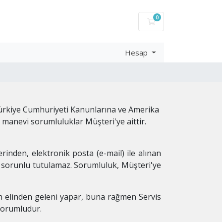
0
Sepet
Hesap
 Türkiye Cumhuriyeti Kanunlarına ve Amerika
 manevi sorumluluklar Müşteri'ye aittir.
erinden, elektronik posta (e-mail) ile alınan
ı sorunlu tutulamaz. Sorumluluk, Müşteri'ye
çin elinden geleni yapar, buna rağmen Servis
 sorumludur.