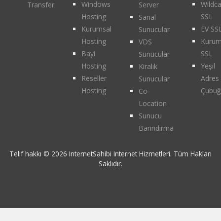
Windows
Wildc
Transfer
Server
Hosting
SSL
Sanal
Kurumsal
EV SS
Sunucular
Hosting
Kurum
VDS
Bayi
SSL
Sunucular
Hosting
Yeşil
Kiralık
Reseller
Adres
Sunucular
Hosting
Çubuğ
Co-
Location
Sunucu
Barındırma
Telif hakkı © 2026 InternetSahibi Internet Hizmetleri. Tüm Hakları
Saklıdır.