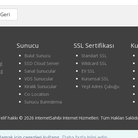
 Geri
Sunucu
SSL Sertifikası
Ku
Bulut Sunucu
Standart SSL
g
SSD Cloud Server
Wildcard SSL
ng
Sanal Sunucular
EV SSL
VDS Sunucular
Kurumsal SSL
Kiralık Sunucular
Yeşil Adres Çubuğu
Co-Location
Sunucu Barındırma
elif hakkı © 2026 InternetSahibi Internet Hizmetleri. Tüm Hakları Saklıdı
amak için çerezleri kullanır.
Daha fazla bilgi edin