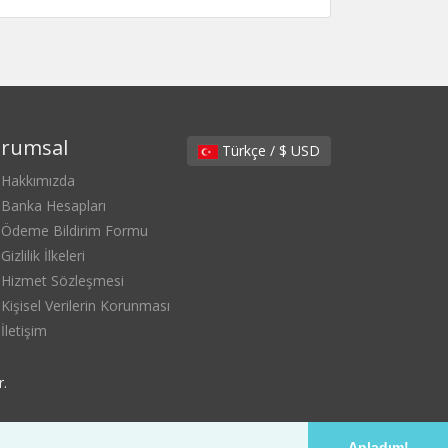
rumsal
Türkçe / $ USD
Hakkımızda
Banka Hesapları
Ödeme Bildirim Formu
Gizlilik İlkeleri
Hizmet Sözleşmesi
Kişisel Verilerin Korunması
İletişim
r.
Anladım!