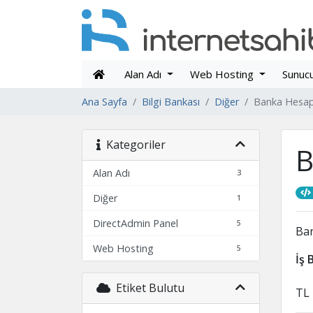
Alan Adı
Web Hosting
Sunuc
Ana Sayfa
Bilgi Bankası
Diğer
Banka Hesap 
Kategoriler
B
Alan Adı
3
Diğer
1
DirectAdmin Panel
5
Ban
Web Hosting
5
İş 
Etiket Bulutu
TL