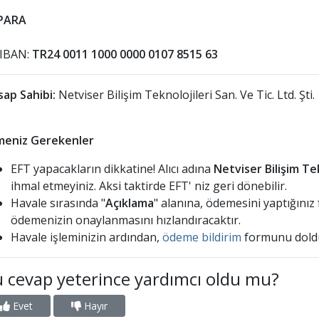
PARA
 IBAN:
TR24 0011 1000 0000 0107 8515 63
ap Sahibi:
Netviser Bilişim Teknolojileri San. Ve Tic. Ltd. Şti.
meniz Gerekenler
EFT yapacakların dikkatine! Alıcı adına
Netviser Bilişim Tek
ihmal etmeyiniz. Aksi taktirde EFT' niz geri dönebilir.
Havale sırasında "
Açıklama
" alanına, ödemesini yaptığınız
ödemenizin onaylanmasını hızlandıracaktır.
Havale işleminizin ardından,
ödeme bildirim
formunu doldu
 cevap yeterince yardımcı oldu mu?
Evet
Hayır