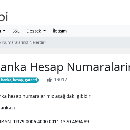
u
SSL
Destek
İletişim
Numaralariniz Nelerdir?
anka Hesap Numaralarin
19012
banka, hesap, garanti
ka hesap numaralarımız aşağıdaki gibidir:
Bankası
 IBAN:
TR79 0006 4000 0011 1370 4694 89