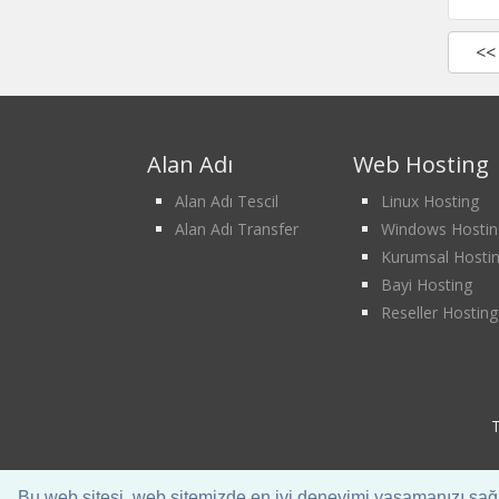
<<
Alan Adı
Web Hosting
Alan Adı Tescil
Linux Hosting
Alan Adı Transfer
Windows Hostin
Kurumsal Hosti
Bayi Hosting
Reseller Hosting
T
Bu web sitesi, web sitemizde en iyi deneyimi yaşamanızı sağl