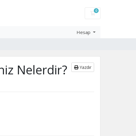
0
Sepet
Hesap
iz Nelerdir?
Yazdır