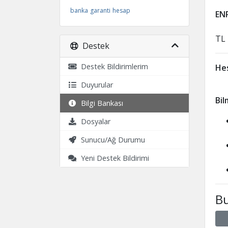
banka
garanti
hesap
EN
TL
Destek
Destek Bildirimlerim
Hes
Duyurular
Bil
Bilgi Bankası
Dosyalar
Sunucu/Ağ Durumu
Yeni Destek Bildirimi
Bu