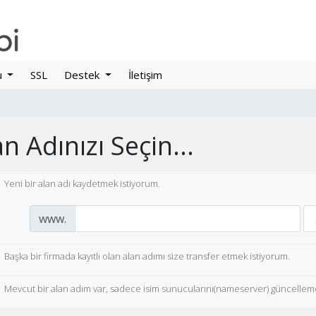
u
SSL
Destek
İletişim
n Adınızı Seçin...
Yeni bir alan adı kaydetmek istiyorum.
www.
Başka bir firmada kayıtlı olan alan adımı size transfer etmek istiyorum.
Mevcut bir alan adım var, sadece isim sunucularını(nameserver) güncelleme